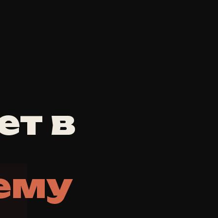
ет в
И
чему