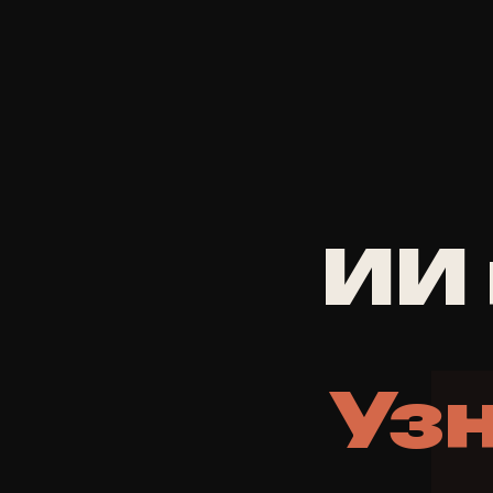
ИИ 
Узн