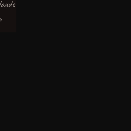
laude
о