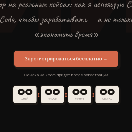
ор на реальных кейсах: как я использую C
Code, чтобы зарабатывать — а не тольк
«экономить время»
Зарегистрироваться бесплатно →
Ссылка на Zoom придёт после регистрации
00
00
00
00
:
:
:
ДНЕЙ
ЧАСОВ
МИНУТ
СЕКУНД