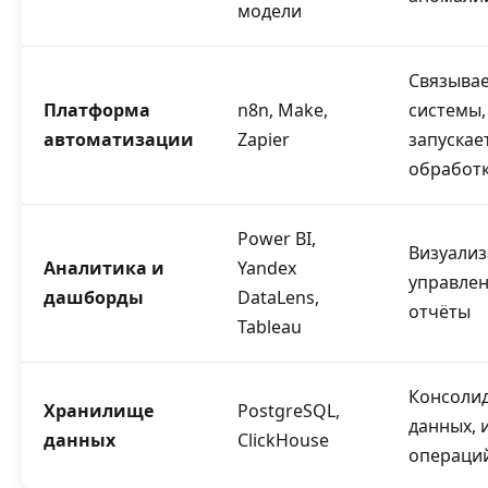
модели
Связыва
Платформа
n8n, Make,
системы,
автоматизации
Zapier
запускае
обработ
Power BI,
Визуализ
Аналитика и
Yandex
управле
дашборды
DataLens,
отчёты
Tableau
Консоли
Хранилище
PostgreSQL,
данных, 
данных
ClickHouse
операци