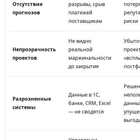
Отсутствие
разрывы, срыв
потеря
прогнозов
платежей
репут
поставщикам
риски
Не видно
Убыто
Непрозрачность
реальной
проек
проектов
маржинальности
«вспл
до закрытия
постф
Решен
Данные в 1С,
непол
Разрозненные
банке, CRM, Excel
данны
системы
— не сводятся
упуще
выгод