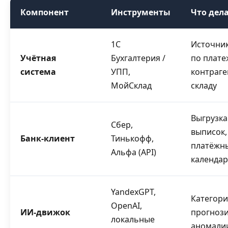
Компонент
Инструменты
Что дел
1С
Источни
Учётная
Бухгалтерия /
по плате
система
УПП,
контраге
МойСклад
складу
Выгрузка
Сбер,
выписок,
Банк-клиент
Тинькофф,
платёжн
Альфа (API)
календа
YandexGPT,
Категори
OpenAI,
ИИ-движок
прогнози
локальные
аномали