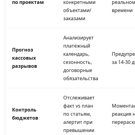
по проектам
конкретными
реально
объектами/
времени
заказами
Анализирует
платёжный
Прогноз
календарь,
Предупр
кассовых
сезонность,
за 14-30 
разрывов
договорные
обязательства
Отслеживает
факт vs план
Момента
Контроль
по статьям,
реакция 
бюджетов
алертит при
перерасх
превышении