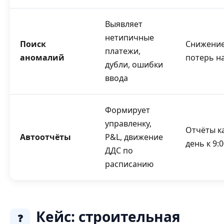
Выявляет
нетипичные
Поиск
Снижени
платежи,
аномалий
потерь н
дубли, ошибки
ввода
Формирует
управленку,
Отчёты к
Автоотчёты
P&L, движение
день к 9:
ДДС по
расписанию
Кейс: строительная
❓