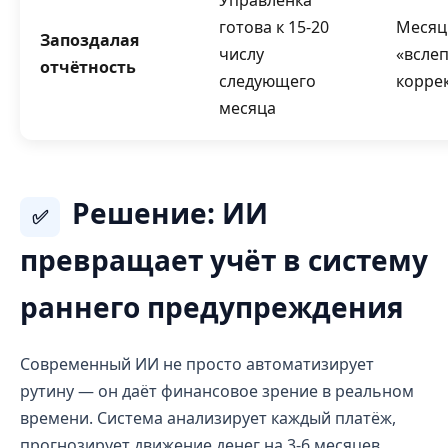
Управленка
готова к 15-20
Месяц
Запоздалая
числу
«всле
отчётность
следующего
корре
месяца
Решение: ИИ
✅
превращает учёт в систему
раннего предупреждения
Современный ИИ не просто автоматизирует
рутину — он даёт финансовое зрение в реальном
времени. Система анализирует каждый платёж,
прогнозирует движение денег на 3-6 месяцев