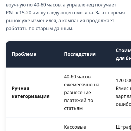
вручную по 40-60 часов, а управленец получает
P&L к 15-20 числу следующего месяца. За это время
рынок уже изменился, а компания продолжает
работать по старым данным.
Стоим
Проблема
Последствия
для б
40-60 часов
120 00
ежемесячно на
Ручная
₽/мес 
разнесение
категоризация
зарпла
платежей по
ошибо
статьям
Кассовые
Штраф