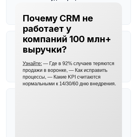
Анализируем воронку, выявляем точки потерь и
приоритетные задачи для автоматизации
Почему CRM не
работает у
компаний 100 млн+
2
выручки?
Настройка n8n
Узнайте:
— Где в 92% случаев теряются
Разворачиваем сервер, подключаем API amoCRM и
продажи в воронке, — Как исправить
выбранных ИИ-моделей
процессы, — Какие KPI считаются
нормальными к 14/30/60 дню внедрения.
3
Создание сценариев
Строим workflow для каждой задачи: триггеры,
логика обработки, действия в CRM