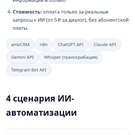
информации в облако.
Стоимость:
оплата только за реальные
запросы к ИИ (от 5 ₽ за диалог), без абонентской
платы.
amoCRM
n8n
ChatGPT API
Claude API
Gemini API
Whisper (транскрибация)
Telegram Bot API
4 сценария ИИ-
автоматизации