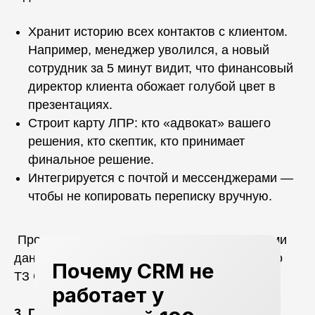
Хранит историю всех контактов с клиентом.
Например, менеджер уволился, а новый
сотрудник за 5 минут видит, что финансовый
директор клиента обожает голубой цвет в
презентациях.
Строит карту ЛПР: кто «адвокат» вашего
решения, кто скептик, кто принимает
финальное решение.
Интегрируется с почтой и мессенджерами —
чтобы не копировать переписку вручную.
Проверьте, как система работает с большими
данными. Если при загрузке 500-страничного
Почему CRM не
ТЗ CRM «лагает» — это не ваш вариант.
работает у
3. Предсказывает будущее (ну почти)