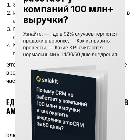
Заказ появляется на Ozon.
компаний 100 млн+
Интеграция автоматически создает сделку в
выручки?
amoCRM.
При изменении статуса Ozon система
Узнайте:
— Где в 92% случаев теряются
обновляет сделку в CRM.
продажи в воронке, — Как исправить
Менеджер работает только с amoCRM, не
процессы, — Какие KPI считаются
переключаясь между окнами.
нормальными к 14/30/60 дню внедрения.
Это позволяет реагировать быстрее: среднее
время подтверждения заказа сокращается с
часов до минут.
ЕДИНЫЙ ОТЧЁТ ПО ПРОДАЖАМ OZON В
AMOCRM
Ключевое преимущество интеграции —