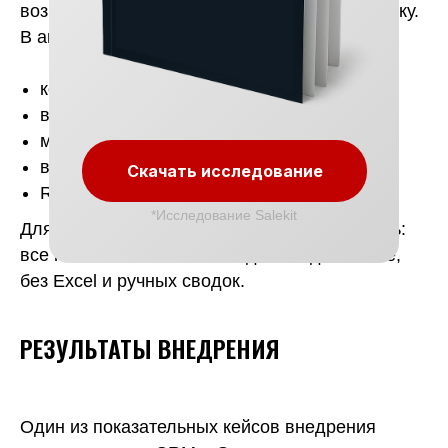
возможность формировать сводную аналитику.
В amoCRM можно настроить дашборды:
количество заказов и их статус;
выручка по периодам;
маржа по товарам и категориям;
возвраты и их доля;
Скачать исследование
ROMI по рекламным каналам.
*Исследование Salekit
Для собственника это означает прозрачность:
все показатели по Ozon видны в одном окне,
без Excel и ручных сводок.
РЕЗУЛЬТАТЫ ВНЕДРЕНИЯ
Один из показательных кейсов внедрения