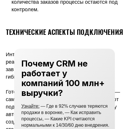
количества заказов процессы остаются под
контролем.
ТЕХНИЧЕСКИЕ АСПЕКТЫ ПОДКЛЮЧЕНИЯ
Интеграция СДЭК и amoCRM может быть
Почему CRM не
реализована разными способами, и выбор
зависит от масштаба бизнеса и требований к
работает у
гибкости.
компаний 100 млн+
выручки?
Готовые виджеты из маркетплейса amoCRM —
самый быстрый путь к запуску. Они позволяют
Узнайте:
— Где в 92% случаев теряются
подключить СДЭК за несколько часов и сразу
продажи в воронке, — Как исправить
автоматизировать основные сценарии:
процессы, — Какие KPI считаются
создание заказов, расчет доставки,
нормальными к 14/30/60 дню внедрения.