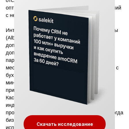
отслеживание статусов. Такой вариант
оптимален для интернет-магазинов и компаний
с небольшим количеством заказов.
Интеграция через универсальные платформы
(Albato, ApiX и др.) подходит тем, кто хочет
дополнить стандартный функционал
дополнительными действиями: например,
параллельно запускать уведомления в
мессенджерах или синхронизировать заказы с
бухгалтерией. Эти решения требуют
минимальной доработки и хорошо работают
при среднем объёме заказов.
Кастомные интеграции по API — это
индивидуальная разработка под конкретные
процессы компании. Такой вариант нужен, когда
бизнес работает с тысячами заказов в день,
Скачать исследование
использует несколько каналов продаж и