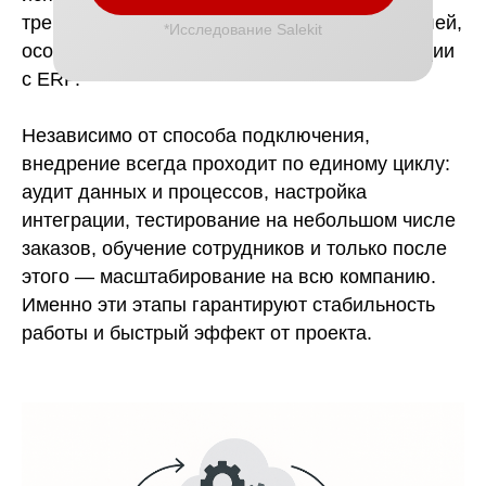
требует уникальной логики: собственных полей,
*Исследование Salekit
особых правил маршрутизации или интеграции
с ERP.
Независимо от способа подключения,
внедрение всегда проходит по единому циклу:
аудит данных и процессов, настройка
интеграции, тестирование на небольшом числе
заказов, обучение сотрудников и только после
этого — масштабирование на всю компанию.
Именно эти этапы гарантируют стабильность
работы и быстрый эффект от проекта.