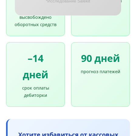
₽
кассовых разрывов
*Исследование Salekit
за полгода
высвобождено
оборотных средств
–14
90 дней
дней
прогноз платежей
срок оплаты
дебиторки
Хотите избавиться от кассовых