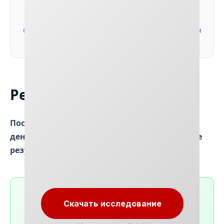
Обучение и поддержка
Обучаем команду работе с системой, сопровождаем
первые 2 месяца
Результаты внедрения
После внедрения системы управления
денежными потоками получили следующие
результаты:
7,5 млн
0
Скачать исследование