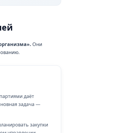
лей
«организма».
Они
зованию.
 партиями даёт
сновная задача —
планировать закупки
ном управлении.