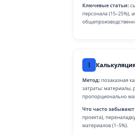
Ключевые статьи:
сы
персонала (15–25%), 
общепроизводственны
❕
Калькуляция
Метод:
позаказная ка
затраты: материалы, 
пропорционально маш
Что часто забывают
проекта), переналадку
материалов (1–5%).