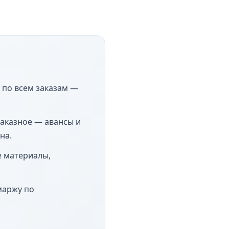
по всем заказам —
заказное — авансы и
на.
е материалы,
маржу по