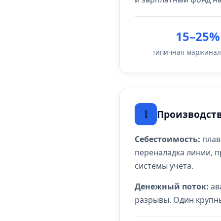
15–25%
типичная маржинал
❕
Производств
Себестоимость:
плав
переналадка линии, п
системы учёта.
Денежный поток:
ав
разрывы. Один крупны