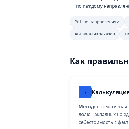
по каждому направлен
PnL по направлениям
ABC-анализ заказов
U
Как правильн
❕
Калькуляция
Метод:
нормативная с
долю накладных на ед
себестоимость с факт