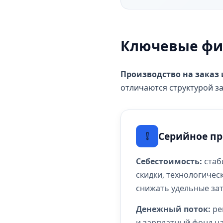
Ключевые фи
Производство на заказ
отличаются структурой з
❕
Серийное пр
Себестоимость:
стаб
скидки, технологичес
снижать удельные зат
Денежный поток:
ре
и зарплатный фонд н