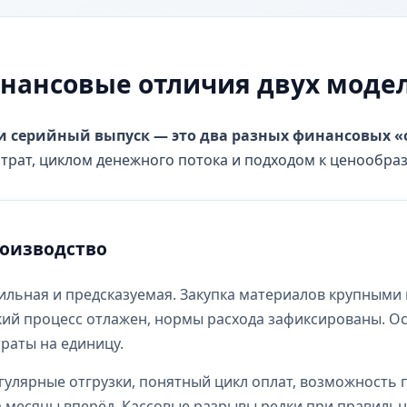
нансовые отличия двух моде
 и серийный выпуск — это два разных финансовых 
атрат, циклом денежного потока и подходом к ценообра
оизводство
ильная и предсказуемая. Закупка материалов крупными
кий процесс отлажен, нормы расхода зафиксированы. О
раты на единицу.
гулярные отгрузки, понятный цикл оплат, возможность 
а месяцы вперёд. Кассовые разрывы редки при правиль