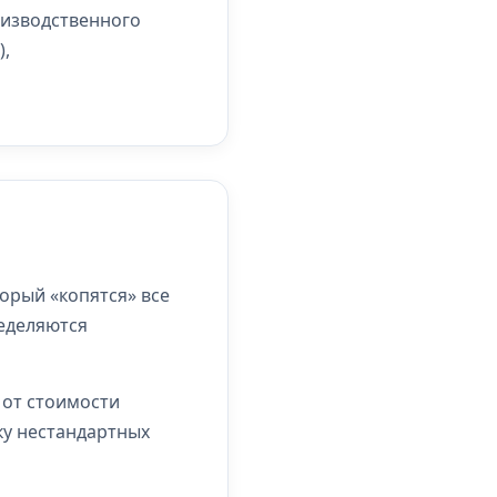
оизводственного
),
орый «копятся» все
ределяются
 от стоимости
ику нестандартных