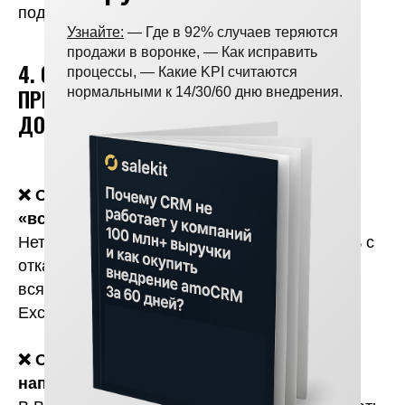
подвинуться по цене или срокам.»
Узнайте:
— Где в 92% случаев теряются
продажи в воронке, — Как исправить
4. ОШИБКИ, КОТОРЫЕ МЫ СРАЗУ
процессы, — Какие KPI считаются
ПРЕДУПРЕДИЛИ (И КОТОРЫЕ ЧАСТО
нормальными к 14/30/60 дню внедрения.
ДОПУСКАЮТ)
❌ Ошибка 1: Думать, что CRM — это про
«всё настроим, и оно работает»
Нет. Если не обновляешь базу, не работаешь с
отказами, не уточняешь статусы клиентов —
вся автоматизация превращается в мёртвый
Excel.
❌ Ошибка 2: Заваливать клиента
напоминаниями