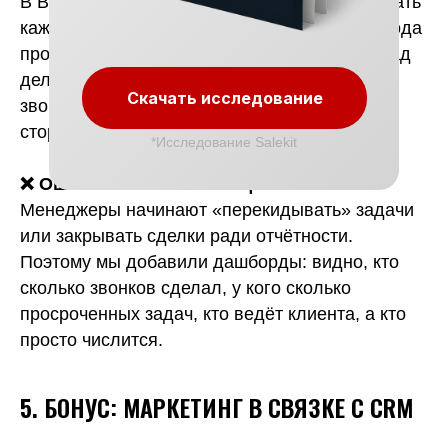
В B2B нужно попадать в момент. Нельзя писать
каждый день «Ну что, вы решили?» — с завода
просто отправят в спам. Мы настроили каскад
деликатных касаний: WhatsApp → e-mail →
Скачать исследование
звонок. И только если есть активность со
стороны клиента.
*Исследование Salekit
❌ Ошибка 3: Автоматизация без KPI
Менеджеры начинают «перекидывать» задачи
или закрывать сделки ради отчётности.
Поэтому мы добавили дашборды: видно, кто
сколько звонков сделал, у кого сколько
просроченных задач, кто ведёт клиента, а кто
просто числится.
5. БОНУС: МАРКЕТИНГ В СВЯЗКЕ С CRM