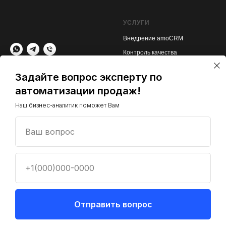
УСЛУГИ
Внедрение amoCRM
Контроль качества
Сопровождение
+7 999 983 08 23
Задайте вопрос эксперту по
BI аналитика
Заказать звонок
автоматизации продаж!
Наш бизнес-аналитик поможет Вам
Сферы
Полезные материалы
Стоматологии
Политика конфиденциальност
и
Ваш вопрос
B2B/Опт
Полезные статьи об ИИ в
продажах
Фитнес
+1(000)000-0000
Строительство
Отправить вопрос