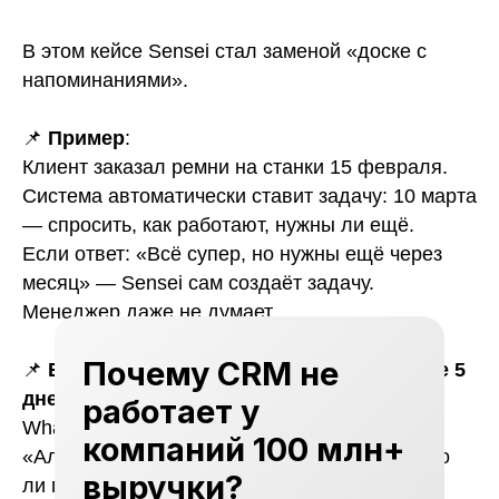
В этом кейсе Sensei стал заменой «доске с
напоминаниями».
📌
Пример
:
Клиент заказал ремни на станки 15 февраля.
Система автоматически ставит задачу: 10 марта
— спросить, как работают, нужны ли ещё.
Если ответ: «Всё супер, но нужны ещё через
месяц» — Sensei сам создаёт задачу.
Менеджер даже не думает.
Почему CRM не
📌
Если клиент не ответил на КП в течение 5
дней
— система шлёт автоматический
работает у
WhatsApp:
компаний 100 млн+
«Алексей, добрый день! Уточняем, актуально
выручки?
ли предложение по приводам? Можем