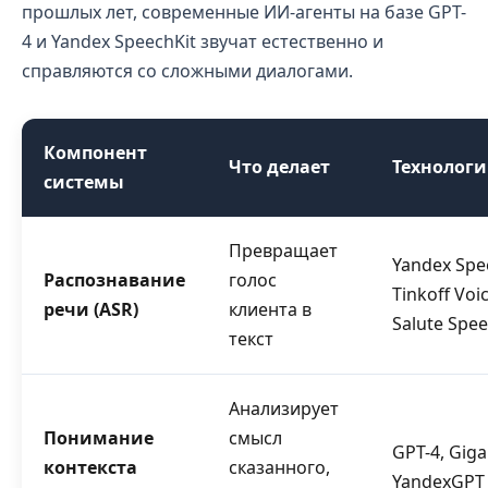
прошлых лет, современные ИИ-агенты на базе GPT-
4 и Yandex SpeechKit звучат естественно и
справляются со сложными диалогами.
Компонент
Что делает
Технолог
системы
Превращает
Yandex Spe
Распознавание
голос
Tinkoff Voic
речи (ASR)
клиента в
Salute Spe
текст
Анализирует
Понимание
смысл
GPT-4, Giga
контекста
сказанного,
YandexGPT