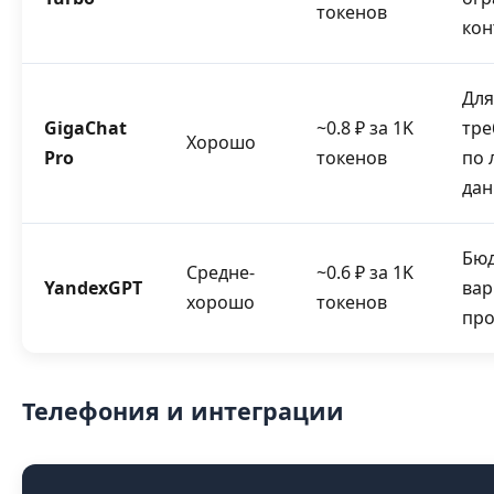
токенов
кон
Для
GigaChat
~0.8 ₽ за 1K
тре
Хорошо
Pro
токенов
по 
дан
Бю
Средне-
~0.6 ₽ за 1K
YandexGPT
вар
хорошо
токенов
про
Телефония и интеграции