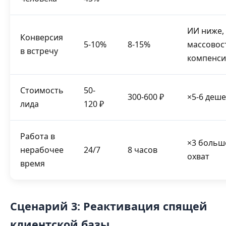
ИИ ниже,
Конверсия
5-10%
8-15%
массовос
в встречу
компенси
Стоимость
50-
300-600 ₽
×5-6 деш
лида
120 ₽
Работа в
×3 больш
нерабочее
24/7
8 часов
охват
время
Сценарий 3: Реактивация спящей
клиентской базы