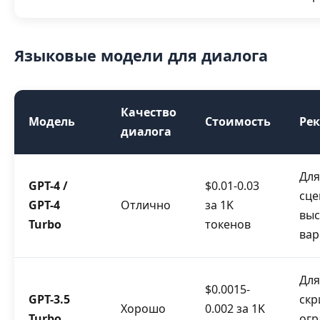
Языковые модели для диалога
Качество
Модель
Стоимость
Ре
диалога
Для
GPT-4 /
$0.01-0.03
сце
GPT-4
Отлично
за 1K
выс
Turbo
токенов
вар
Для
$0.0015-
GPT-3.5
скр
Хорошо
0.002 за 1K
Turbo
ог