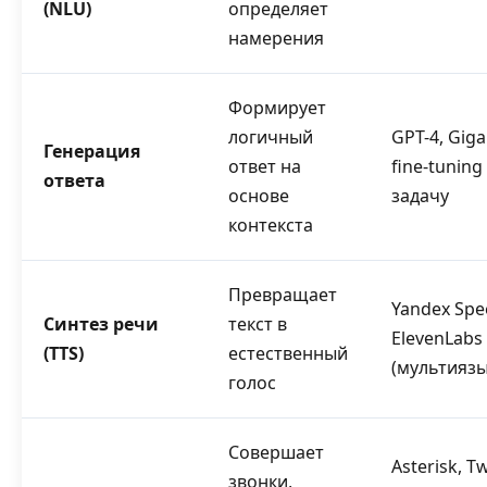
(NLU)
определяет
намерения
Формирует
логичный
GPT-4, Giga
Генерация
ответ на
fine-tuning
ответа
основе
задачу
контекста
Превращает
Yandex Spe
Синтез речи
текст в
ElevenLabs
(TTS)
естественный
(мультияз
голос
Совершает
Asterisk, Tw
звонки,