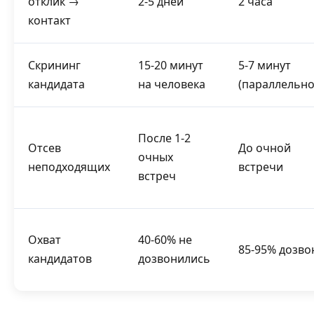
отклик →
2-5 дней
2 часа
контакт
Скрининг
15-20 минут
5-7 минут
кандидата
на человека
(параллельно
После 1-2
Отсев
До очной
очных
неподходящих
встречи
встреч
Охват
40-60% не
85-95% дозво
кандидатов
дозвонились