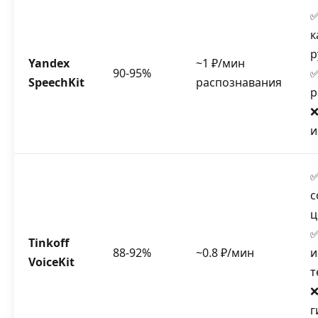
✅
к
р
Yandex
~1 ₽/мин
90-95%
✅
SpeechKit
распознавания
р
❌
и
✅
с
ц
✅
Tinkoff
88-92%
~0.8 ₽/мин
и
VoiceKit
т
❌
г