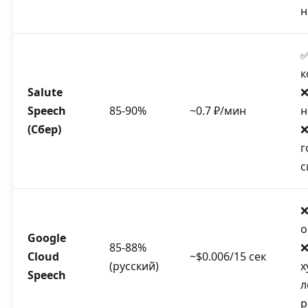
н
✅
к
Salute
❌
Speech
85-90%
~0.7 ₽/мин
н
(Сбер)
❌
г
с
❌
о
Google
85-88%
❌
Cloud
~$0.006/15 сек
(русский)
х
Speech
л
р