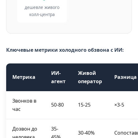
дешевле живого
колл-центра
Ключевые метрики холодного обзвона с ИИ:
ИИ-
Живой
Метрика
Разница
агент
оператор
Звонков в
50-80
15-25
×3-5
час
Дозвон до
35-
30-40%
Сопоста
человека
45%